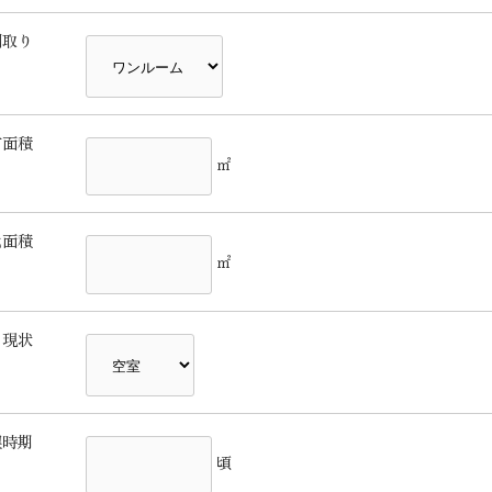
間取り
有面積
㎡
地面積
㎡
現状
望時期
頃