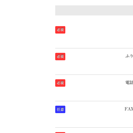
必須
ふ
必須
電
必須
FA
任意