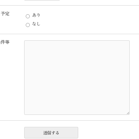
え予定
あり
なし
条件等